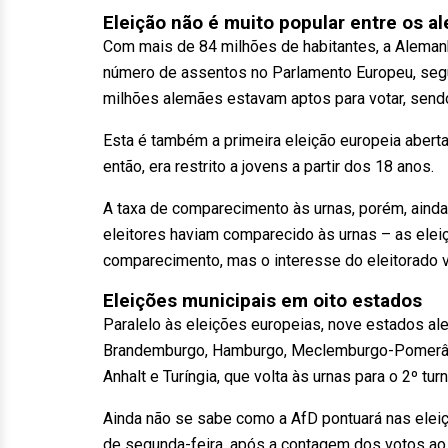
Eleição não é muito popular entre os a
Com mais de 84 milhões de habitantes, a Alemanh
número de assentos no Parlamento Europeu, seguid
milhões alemães estavam aptos para votar, sendo
Esta é também a primeira eleição europeia aberta
então, era restrito a jovens a partir dos 18 anos.
A taxa de comparecimento às urnas, porém, ainda n
eleitores haviam comparecido às urnas – as elei
comparecimento, mas o interesse do eleitorado
Eleições municipais em oito estados
Paralelo às eleições europeias, nove estados a
Brandemburgo, Hamburgo, Meclemburgo-Pomerânia 
Anhalt e Turíngia, que volta às urnas para o 2º turn
Ainda não se sabe como a AfD pontuará nas eleiç
de segunda-feira, após a contagem dos votos ao