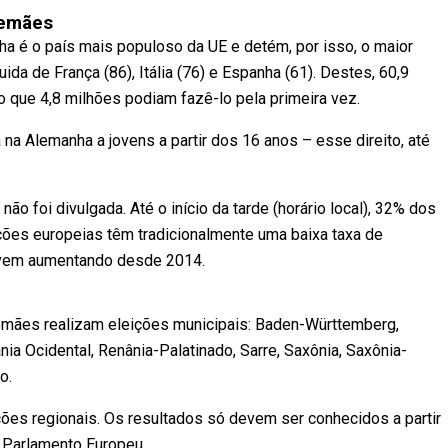
lemães
a é o país mais populoso da UE e detém, por isso, o maior
a de França (86), Itália (76) e Espanha (61). Destes, 60,9
 que 4,8 milhões podiam fazê-lo pela primeira vez.
 na Alemanha a jovens a partir dos 16 anos – esse direito, até
ão foi divulgada. Até o início da tarde (horário local), 32% dos
ções europeias têm tradicionalmente uma baixa taxa de
 vem aumentando desde 2014.
lemães realizam eleições municipais: Baden-Württemberg,
Ocidental, Renânia-Palatinado, Sarre, Saxônia, Saxônia-
o.
ões regionais. Os resultados só devem ser conhecidos a partir
 Parlamento Europeu.