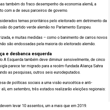
, mas também do fraco desempenho da economia alemã, a
nto com a de seus parceiros de governo.
nsiderados temas prioritários pelo eleitorado em detrimento da
nsão do partido verde alemão no Parlamento Europeu.
arizada, e muitas medidas – como o banimento de carros novos
não são endossadas pela maioria do eleitorado alemão.
rça e desbanca esquerda
tido A Esquerda também deve diminuir sensivelmente, de cinco
sigla parece ter migrado para a recém-fundada Aliança Sahra
undo as pesquisas, outros seis eurodeputados.
a de políticas sociais a uma visão eurocética e anti-
– ali, em setembro, três estados realizarão eleições regionais:
e devem levar 10 assentos, um a mais que em 2019.