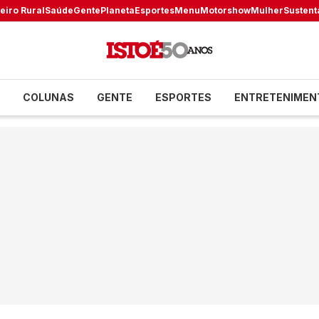
eiro Rural
Saúde
Gente
Planeta
Esportes
Menu
Motorshow
Mulher
Sustent
COLUNAS
GENTE
ESPORTES
ENTRETENIMEN