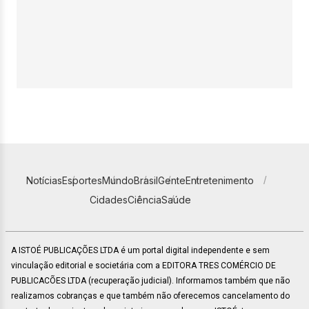
Notícias
Esportes
Mundo
Brasil
Gente
Entretenimento
Cidades
Ciência
Saúde
A ISTOÉ PUBLICAÇÕES LTDA é um portal digital independente e sem
vinculação editorial e societária com a EDITORA TRES COMÉRCIO DE
PUBLICACÕES LTDA (recuperação judicial). Informamos também que não
realizamos cobranças e que também não oferecemos cancelamento do