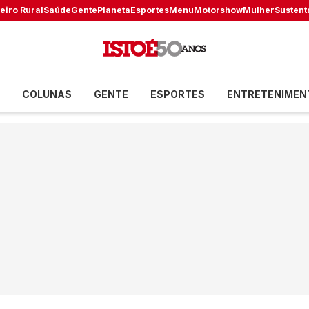
eiro Rural
Saúde
Gente
Planeta
Esportes
Menu
Motorshow
Mulher
Sustent
COLUNAS
GENTE
ESPORTES
ENTRETENIMEN