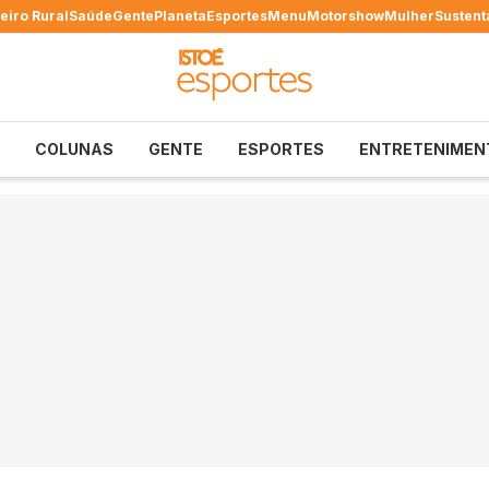
eiro Rural
Saúde
Gente
Planeta
Esportes
Menu
Motorshow
Mulher
Sustent
COLUNAS
GENTE
ESPORTES
ENTRETENIMEN