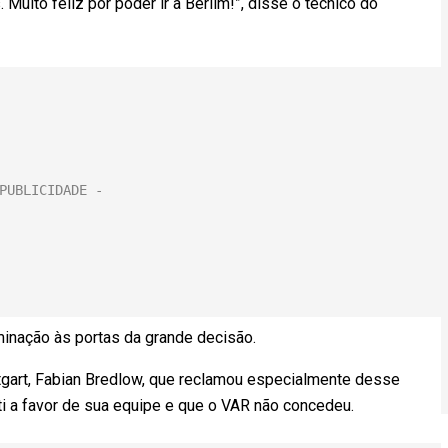
Muito feliz por poder ir a Berlim!”, disse o técnico do
minação às portas da grande decisão.
ttgart, Fabian Bredlow, que reclamou especialmente desse
lti a favor de sua equipe e que o VAR não concedeu.