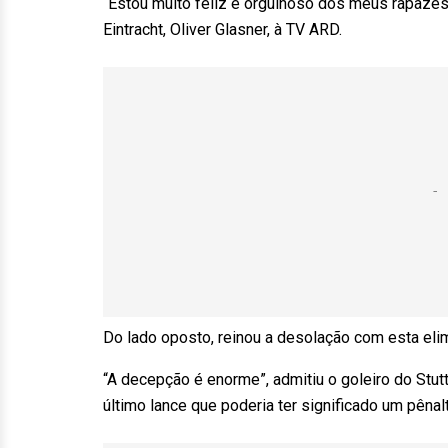
“Estou muito feliz e orgulhoso dos meus rapazes. 
Eintracht, Oliver Glasner, à TV ARD.
Do lado oposto, reinou a desolação com esta eli
“A decepção é enorme”, admitiu o goleiro do Stu
último lance que poderia ter significado um pêna