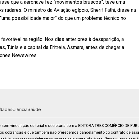
isse que a aeronave fez “movimentos bruscos”, teve uma
 radares. O ministro da Aviação egípcio, Sherif Fathi, disse na
ra “uma possibilidade maior” do que um problema técnico no
avorável na região. Nos dias anteriores à desaparição, a
s, Túnis e a capital da Eritreia, Asmara, antes de chegar a
 Jones Newswires.
idades
Ciência
Saúde
 e sem vinculação editorial e societária com a EDITORA TRES COMÉRCIO DE PU
mos cobranças e que também não oferecemos cancelamento do contrato de assin