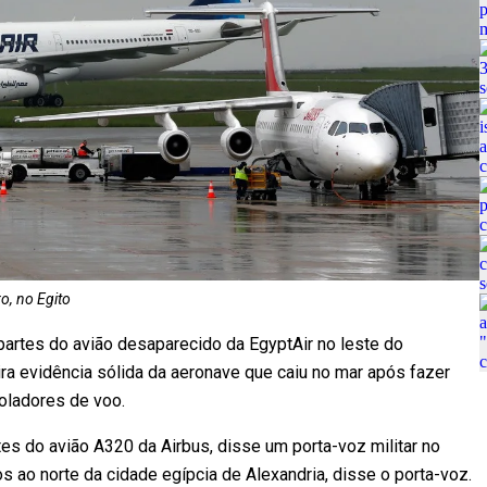
o, no Egito
 partes do avião desaparecido da EgyptAir no leste do
ira evidência sólida da aeronave que caiu no mar após fazer
oladores de voo.
es do avião A320 da Airbus, disse um porta-voz militar no
s ao norte da cidade egípcia de Alexandria, disse o porta-voz.