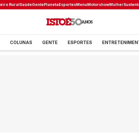
eiro Rural
Saúde
Gente
Planeta
Esportes
Menu
Motorshow
Mulher
Sustent
COLUNAS
GENTE
ESPORTES
ENTRETENIMEN