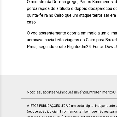
O ministro da Defesa grego, Panos Kammenos, d
perda rápida de altitude e depois desapareceu dos
quinta-feira no Cairo que um ataque terrorista e
caso.
O voo aparentemente ocorria em meio a um clima f
aeronave havia feito viagens do Cairo para Bruxela
Paris, segundo o site Flightradar24. Fonte: Dow
Notícias
Esportes
Mundo
Brasil
Gente
Entretenimento
C
A ISTOÉ PUBLICAÇÕES LTDA é um portal digital independente
(recuperação judicial). Informamos também que não realiza