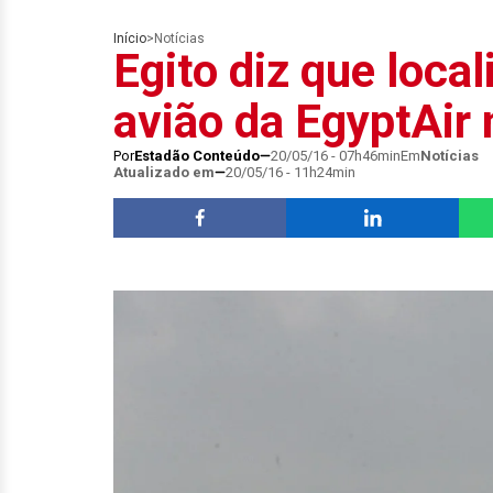
Início
>
Notícias
Egito diz que loca
avião da EgyptAir
Por
Estadão Conteúdo
20/05/16 - 07h46min
Em
Notícias
Atualizado em
20/05/16 - 11h24min