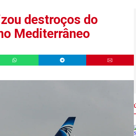
lizou destroços do
 no Mediterrâneo