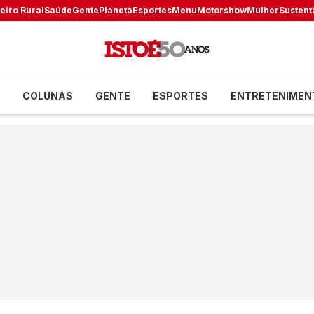
eiro Rural
Saúde
Gente
Planeta
Esportes
Menu
Motorshow
Mulher
Sustent
COLUNAS
GENTE
ESPORTES
ENTRETENIMEN