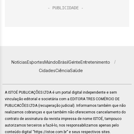
Notícias
Esportes
Mundo
Brasil
Gente
Entretenimento
Cidades
Ciência
Saúde
A ISTOÉ PUBLICAÇÕES LTDA é um portal digital independente e sem
vinculação editorial e societária com a EDITORA TRES COMÉRCIO DE
PUBLICACÕES LTDA (recuperação judicial). Informamos também que não
realizamos cobranças e que também não oferecemos cancelamento do
contrato de assinatura da revista impressa de nome ISTOÉ, tampouco
autorizamos terceiros a fazê-lo, nos responsabilizamos apenas pelo
conteúdo digital “https://istoe.com.br” e seus respectivos sites.