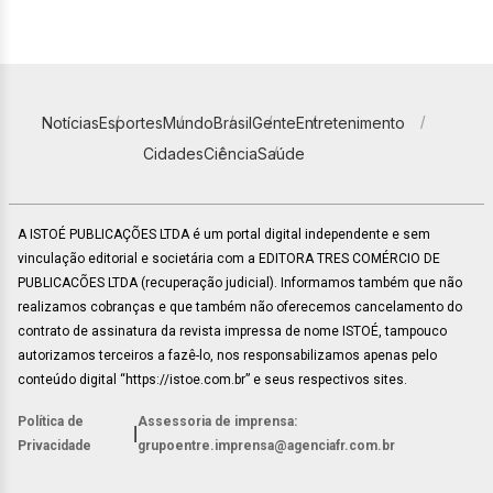
Notícias
Esportes
Mundo
Brasil
Gente
Entretenimento
Cidades
Ciência
Saúde
A ISTOÉ PUBLICAÇÕES LTDA é um portal digital independente e sem
vinculação editorial e societária com a EDITORA TRES COMÉRCIO DE
PUBLICACÕES LTDA (recuperação judicial). Informamos também que não
realizamos cobranças e que também não oferecemos cancelamento do
contrato de assinatura da revista impressa de nome ISTOÉ, tampouco
autorizamos terceiros a fazê-lo, nos responsabilizamos apenas pelo
conteúdo digital “https://istoe.com.br” e seus respectivos sites.
Política de
Assessoria de imprensa:
|
Privacidade
grupoentre.imprensa@agenciafr.com.br