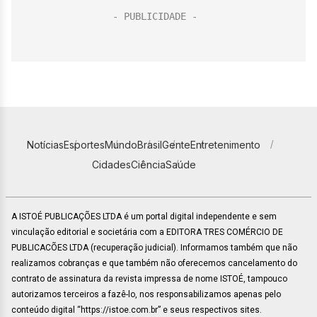
Notícias
Esportes
Mundo
Brasil
Gente
Entretenimento
Cidades
Ciência
Saúde
A ISTOÉ PUBLICAÇÕES LTDA é um portal digital independente e sem
vinculação editorial e societária com a EDITORA TRES COMÉRCIO DE
PUBLICACÕES LTDA (recuperação judicial). Informamos também que não
realizamos cobranças e que também não oferecemos cancelamento do
contrato de assinatura da revista impressa de nome ISTOÉ, tampouco
autorizamos terceiros a fazê-lo, nos responsabilizamos apenas pelo
conteúdo digital “https://istoe.com.br” e seus respectivos sites.