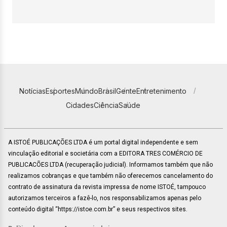
Notícias
Esportes
Mundo
Brasil
Gente
Entretenimento
Cidades
Ciência
Saúde
A ISTOÉ PUBLICAÇÕES LTDA é um portal digital independente e sem
vinculação editorial e societária com a EDITORA TRES COMÉRCIO DE
PUBLICACÕES LTDA (recuperação judicial). Informamos também que não
realizamos cobranças e que também não oferecemos cancelamento do
contrato de assinatura da revista impressa de nome ISTOÉ, tampouco
autorizamos terceiros a fazê-lo, nos responsabilizamos apenas pelo
conteúdo digital “https://istoe.com.br” e seus respectivos sites.