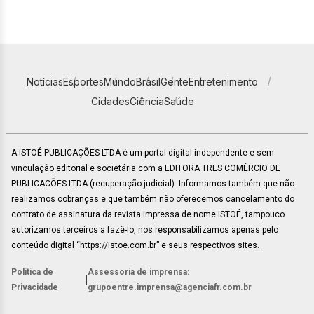
Notícias
Esportes
Mundo
Brasil
Gente
Entretenimento
Cidades
Ciência
Saúde
A ISTOÉ PUBLICAÇÕES LTDA é um portal digital independente e sem
vinculação editorial e societária com a EDITORA TRES COMÉRCIO DE
PUBLICACÕES LTDA (recuperação judicial). Informamos também que não
realizamos cobranças e que também não oferecemos cancelamento do
contrato de assinatura da revista impressa de nome ISTOÉ, tampouco
autorizamos terceiros a fazê-lo, nos responsabilizamos apenas pelo
conteúdo digital “https://istoe.com.br” e seus respectivos sites.
Política de
Assessoria de imprensa:
|
Privacidade
grupoentre.imprensa@agenciafr.com.br