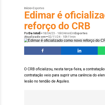
Início
>
Esportes
Edimar é oficiali
reforço do CRB
Por
Da IstoÉ
18/04/23 - 16h34min
Em
Esportes
Atualizado em
02/11/24 - 10h11min
O CRB oficializou, nesta terça-feira, a contrataç
contratação veio para suprir uma carência do ele
lesão no tendão de Aquiles.