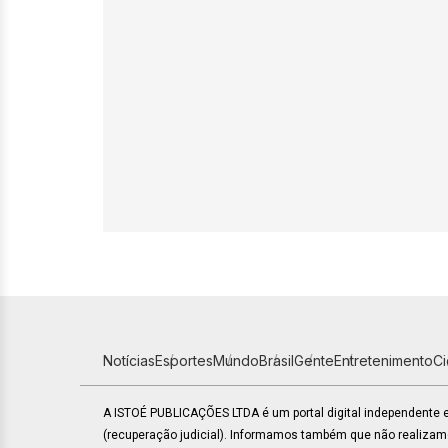
Notícias
Esportes
Mundo
Brasil
Gente
Entretenimento
C
A ISTOÉ PUBLICAÇÕES LTDA é um portal digital independente
(recuperação judicial). Informamos também que não realiza