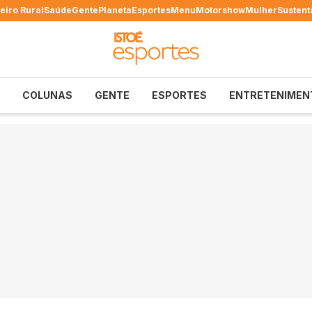
eiro Rural
Saúde
Gente
Planeta
Esportes
Menu
Motorshow
Mulher
Sustent
COLUNAS
GENTE
ESPORTES
ENTRETENIMEN