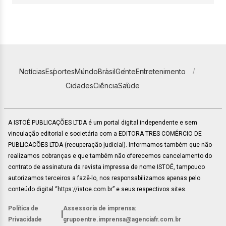
Notícias
Esportes
Mundo
Brasil
Gente
Entretenimento
Cidades
Ciência
Saúde
A ISTOÉ PUBLICAÇÕES LTDA é um portal digital independente e sem
vinculação editorial e societária com a EDITORA TRES COMÉRCIO DE
PUBLICACÕES LTDA (recuperação judicial). Informamos também que não
realizamos cobranças e que também não oferecemos cancelamento do
contrato de assinatura da revista impressa de nome ISTOÉ, tampouco
autorizamos terceiros a fazê-lo, nos responsabilizamos apenas pelo
conteúdo digital “https://istoe.com.br” e seus respectivos sites.
Política de
Assessoria de imprensa:
|
Privacidade
grupoentre.imprensa@agenciafr.com.br