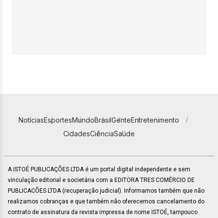
Notícias
Esportes
Mundo
Brasil
Gente
Entretenimento
Cidades
Ciência
Saúde
A ISTOÉ PUBLICAÇÕES LTDA é um portal digital independente e sem
vinculação editorial e societária com a EDITORA TRES COMÉRCIO DE
PUBLICACÕES LTDA (recuperação judicial). Informamos também que não
realizamos cobranças e que também não oferecemos cancelamento do
contrato de assinatura da revista impressa de nome ISTOÉ, tampouco