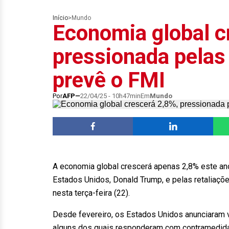
Início
>
Mundo
Economia global c
pressionada pelas 
prevê o FMI
Por
AFP
22/04/25 - 10h47min
Em
Mundo
A economia global crescerá apenas 2,8% este ano
Estados Unidos, Donald Trump, e pelas retaliaçõe
nesta terça-feira (22).
Desde fevereiro, os Estados Unidos anunciaram vá
alguns dos quais responderam com contramedid