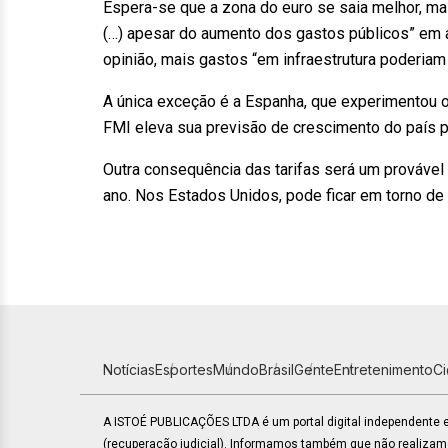
Espera-se que a zona do euro se saia melhor, m
(…) apesar do aumento dos gastos públicos” em 
opinião, mais gastos “em infraestrutura poderiam 
A única exceção é a Espanha, que experimentou o
FMI eleva sua previsão de crescimento do país p
Outra consequência das tarifas será um prováve
ano. Nos Estados Unidos, pode ficar em torno de
Notícias
Esportes
Mundo
Brasil
Gente
Entretenimento
C
A ISTOÉ PUBLICAÇÕES LTDA é um portal digital independente
(recuperação judicial). Informamos também que não realiza