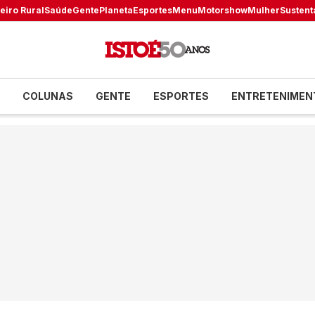
eiro Rural
Saúde
Gente
Planeta
Esportes
Menu
Motorshow
Mulher
Sustent
COLUNAS
GENTE
ESPORTES
ENTRETENIMEN