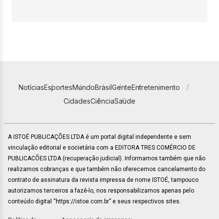
Notícias
Esportes
Mundo
Brasil
Gente
Entretenimento
Cidades
Ciência
Saúde
A ISTOÉ PUBLICAÇÕES LTDA é um portal digital independente e sem
vinculação editorial e societária com a EDITORA TRES COMÉRCIO DE
PUBLICACÕES LTDA (recuperação judicial). Informamos também que não
realizamos cobranças e que também não oferecemos cancelamento do
contrato de assinatura da revista impressa de nome ISTOÉ, tampouco
autorizamos terceiros a fazê-lo, nos responsabilizamos apenas pelo
conteúdo digital “https://istoe.com.br” e seus respectivos sites.