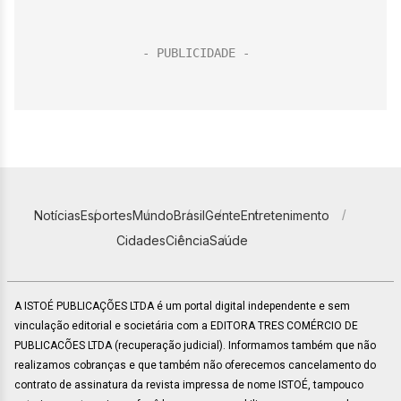
Notícias
Esportes
Mundo
Brasil
Gente
Entretenimento
Cidades
Ciência
Saúde
A ISTOÉ PUBLICAÇÕES LTDA é um portal digital independente e sem
vinculação editorial e societária com a EDITORA TRES COMÉRCIO DE
PUBLICACÕES LTDA (recuperação judicial). Informamos também que não
realizamos cobranças e que também não oferecemos cancelamento do
contrato de assinatura da revista impressa de nome ISTOÉ, tampouco