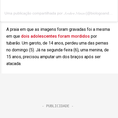
Uma publicação compartilhada por 𝓐𝓷𝓭𝓻𝓮 𝓜𝓪𝓲𝓪 (@biologoandremaia)
A praia em que as imagens foram gravadas foi a mesma
em que
dois adolescentes foram mordidos
por
tubarão. Um garoto, de 14 anos, perdeu uma das pernas
no domingo (5). Já na segunda-feira (6), uma menina, de
15 anos, precisou amputar um dos braços após ser
atacada.