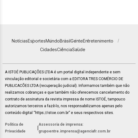
Notícias
Esportes
Mundo
Brasil
Gente
Entretenimento
Cidades
Ciência
Saúde
A ISTOÉ PUBLICAÇÕES LTDA é um portal digital independente e sem
vinculação editorial e societária com a EDITORA TRES COMÉRCIO DE
PUBLICACÕES LTDA (recuperação judicial). Informamos também que não
realizamos cobranças e que também não oferecemos cancelamento do
contrato de assinatura da revista impressa de nome ISTOÉ, tampouco
autorizamos terceiros a fazê-lo, nos responsabilizamos apenas pelo
conteúdo digital “https://istoe.com.br” e seus respectivos sites.
Política de
Assessoria de imprensa:
|
Privacidade
grupoentre.imprensa@agenciafr.com.br