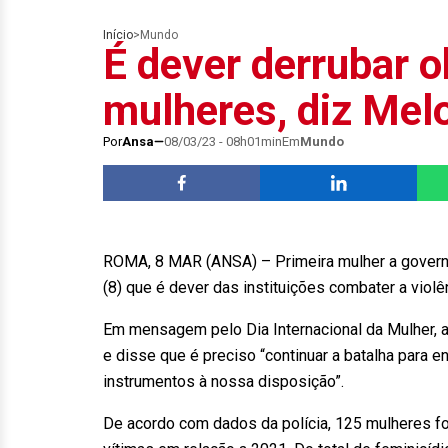
Início
>
Mundo
É dever derrubar o
mulheres, diz Mel
Por
Ansa
08/03/23 - 08h01min
Em
Mundo
ROMA, 8 MAR (ANSA) – Primeira mulher a governar 
(8) que é dever das instituições combater a violê
Em mensagem pelo Dia Internacional da Mulher, a 
e disse que é preciso “continuar a batalha para e
instrumentos à nossa disposição”.
De acordo com dados da polícia, 125 mulheres f