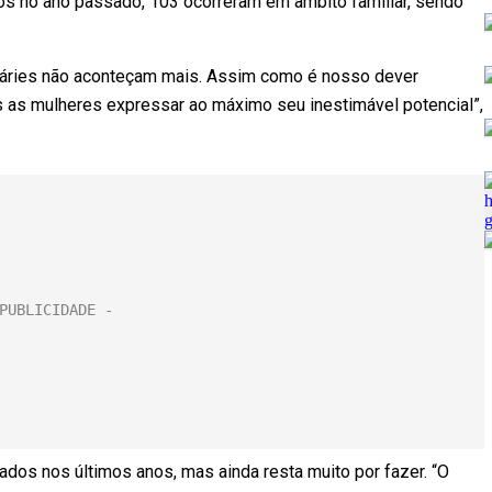
ios no ano passado, 103 ocorreram em âmbito familiar, sendo
rbáries não aconteçam mais. Assim como é nosso dever
 as mulheres expressar ao máximo seu inestimável potencial”,
dos nos últimos anos, mas ainda resta muito por fazer. “O