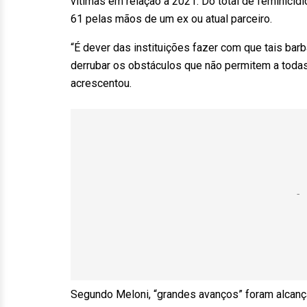
vítimas em relação a 2021. Do total de feminicíd
61 pelas mãos de um ex ou atual parceiro.
“É dever das instituições fazer com que tais ba
derrubar os obstáculos que não permitem a todas
acrescentou.
Segundo Meloni, “grandes avanços” foram alcança