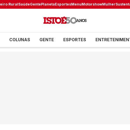
eiro Rural
Saúde
Gente
Planeta
Esportes
Menu
Motorshow
Mulher
Sustent
COLUNAS
GENTE
ESPORTES
ENTRETENIMEN