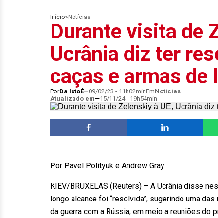
Início
>
Notícias
Durante visita de 
Ucrânia diz ter re
caças e armas de 
Por
Da IstoÉ
09/02/23 - 11h02min
Em
Notícias
Atualizado em
15/11/24 - 19h54min
Por Pavel Polityuk e Andrew Gray
KIEV/BRUXELAS (Reuters) – A Ucrânia disse nest
longo alcance foi “resolvida”, sugerindo uma das
da guerra com a Rússia, em meio a reuniões do p