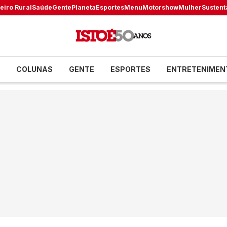
eiro Rural
Saúde
Gente
Planeta
Esportes
Menu
Motorshow
Mulher
Sustent
COLUNAS
GENTE
ESPORTES
ENTRETENIMEN