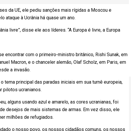
íses da UE, ele pediu sanções mais rígidas a Moscou e
lo ataque à Ucrânia há quase um ano.
ia livre”, disse ele aos líderes. “A Europa é livre, a Europa
e encontrar com o primeiro-ministro britânico, Rishi Sunak, em
nuel Macron, e o chanceler alemão, Olaf Scholz, em Paris, em
esde a invasão.
 tema principal das paradas iniciais em sua turnê europeia,
r pilotos ucranianos.
, alguns usando azul e amarelo, as cores ucranianas, foi
a de desejos de mais sistemas de armas. Em vez disso, ele
er milhões de refugiados.
ajudado o nosso povo, os nossos cidadãos comuns, os nossos