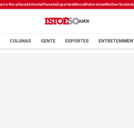
eiro Rural
Saúde
Gente
Planeta
Esportes
Menu
Motorshow
Mulher
Sustent
COLUNAS
GENTE
ESPORTES
ENTRETENIMEN