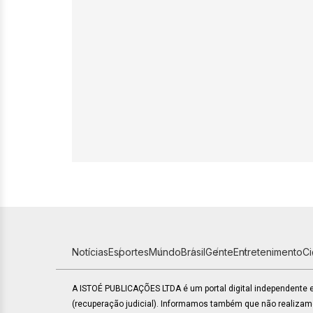
Notícias
Esportes
Mundo
Brasil
Gente
Entretenimento
C
A ISTOÉ PUBLICAÇÕES LTDA é um portal digital independente
(recuperação judicial). Informamos também que não realiza