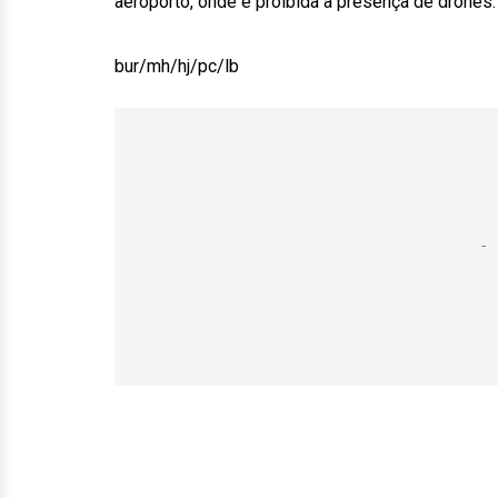
aeroporto, onde é proibida a presença de drones.
bur/mh/hj/pc/lb