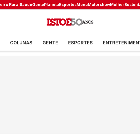
eiro Rural
Saúde
Gente
Planeta
Esportes
Menu
Motorshow
Mulher
Sustent
COLUNAS
GENTE
ESPORTES
ENTRETENIMEN