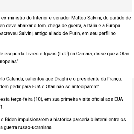
ex-ministro do Interior e senador Matteo Salvini, do partido de
den deve abaixar o tom, chega de guerra, a Itália e a Europa
reveu Salvini, antigo aliado de Putin, em seu perfil no
 de esquerda Livres e Iguais (LeU) na Câmara, disse que a Otan
 europeias”.
rlo Calenda, salientou que Draghi e o presidente da França,
odem pedir para EUA e Otan não se anteciparem”.
sta terça-feira (10), em sua primeira visita oficial aos EUA
021.
 Biden impulsionarem a histórica parceria bilateral entre os
na guerra russo-ucraniana.