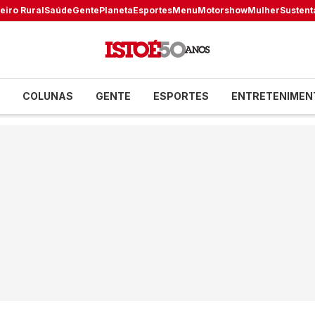
eiro Rural
Saúde
Gente
Planeta
Esportes
Menu
Motorshow
Mulher
Sustent
COLUNAS
GENTE
ESPORTES
ENTRETENIMEN