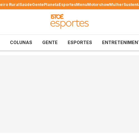
eiro Rural
Saúde
Gente
Planeta
Esportes
Menu
Motorshow
Mulher
Sustent
COLUNAS
GENTE
ESPORTES
ENTRETENIMEN