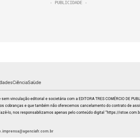
idades
Ciência
Saúde
 e sem vinculação editorial e societária com a EDITORA TRES COMÉRCIO DE PU
mos cobranças e que também não oferecemos cancelamento do contrato de assin
zê-lo, nos responsabilizamos apenas pelo conteúdo digital “https://istoe.com.b
e.imprensa@agenciafr.com.br