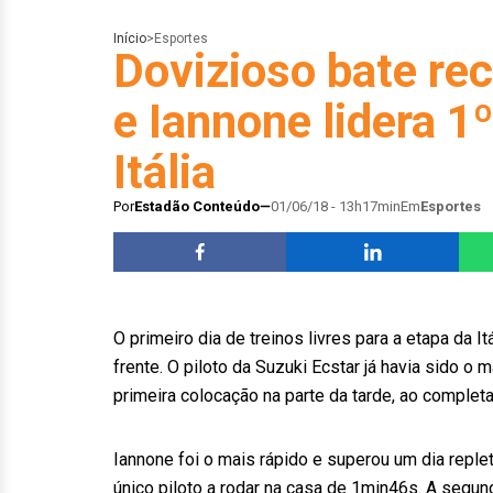
Início
>
Esportes
Dovizioso bate re
e Iannone lidera 1º
Itália
Por
Estadão Conteúdo
01/06/18 - 13h17min
Em
Esportes
O primeiro dia de treinos livres para a etapa da 
frente. O piloto da Suzuki Ecstar já havia sido o
primeira colocação na parte da tarde, ao complet
Iannone foi o mais rápido e superou um dia replet
único piloto a rodar na casa de 1min46s. A segu