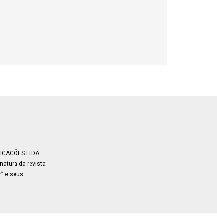
BLICACÕES LTDA
atura da revista
r” e seus