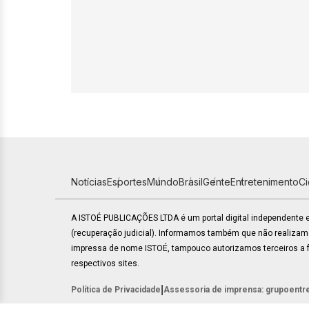
Notícias
Esportes
Mundo
Brasil
Gente
Entretenimento
C
A ISTOÉ PUBLICAÇÕES LTDA é um portal digital independente
(recuperação judicial). Informamos também que não realiza
impressa de nome ISTOÉ, tampouco autorizamos terceiros a fa
respectivos sites.
|
Política de Privacidade
Assessoria de imprensa: grupoentr