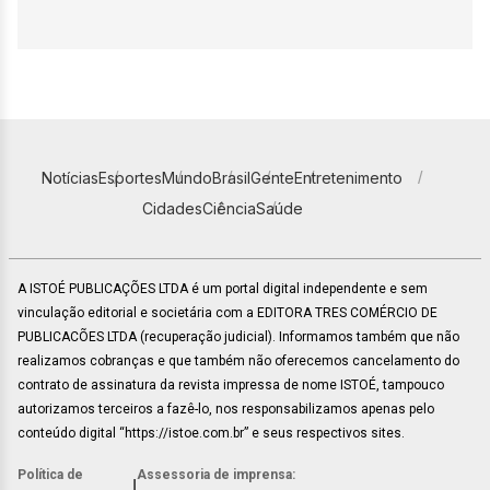
Notícias
Esportes
Mundo
Brasil
Gente
Entretenimento
Cidades
Ciência
Saúde
A ISTOÉ PUBLICAÇÕES LTDA é um portal digital independente e sem
vinculação editorial e societária com a EDITORA TRES COMÉRCIO DE
PUBLICACÕES LTDA (recuperação judicial). Informamos também que não
realizamos cobranças e que também não oferecemos cancelamento do
contrato de assinatura da revista impressa de nome ISTOÉ, tampouco
autorizamos terceiros a fazê-lo, nos responsabilizamos apenas pelo
conteúdo digital “https://istoe.com.br” e seus respectivos sites.
Política de
Assessoria de imprensa:
|