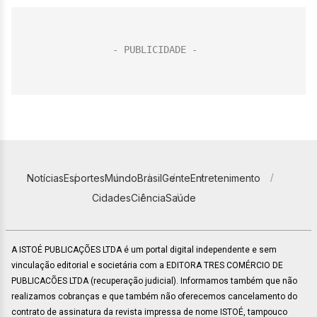
Notícias
Esportes
Mundo
Brasil
Gente
Entretenimento
Cidades
Ciência
Saúde
A ISTOÉ PUBLICAÇÕES LTDA é um portal digital independente e sem
vinculação editorial e societária com a EDITORA TRES COMÉRCIO DE
PUBLICACÕES LTDA (recuperação judicial). Informamos também que não
realizamos cobranças e que também não oferecemos cancelamento do
contrato de assinatura da revista impressa de nome ISTOÉ, tampouco