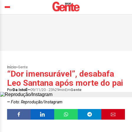
Início
>
Gente
“Dor imensurável”, desabafa
Leo Santana após morte do pai
Por
Da IstoÉ
09/11/20 - 23h29min
Em
Gente
Foto: Reprodução/Instagram