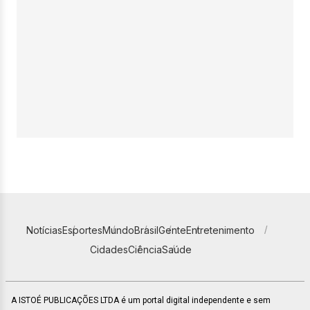
Notícias
Esportes
Mundo
Brasil
Gente
Entretenimento
Cidades
Ciência
Saúde
A ISTOÉ PUBLICAÇÕES LTDA é um portal digital independente e sem