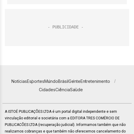
Notícias
Esportes
Mundo
Brasil
Gente
Entretenimento
Cidades
Ciência
Saúde
A ISTOÉ PUBLICAÇÕES LTDA é um portal digital independente e sem
vinculação editorial e societária com a EDITORA TRES COMÉRCIO DE
PUBLICACÕES LTDA (recuperação judicial). Informamos também que não
realizamos cobranças e que também não oferecemos cancelamento do