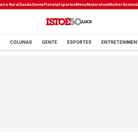
eiro Rural
Saúde
Gente
Planeta
Esportes
Menu
Motorshow
Mulher
Sustent
COLUNAS
GENTE
ESPORTES
ENTRETENIMEN