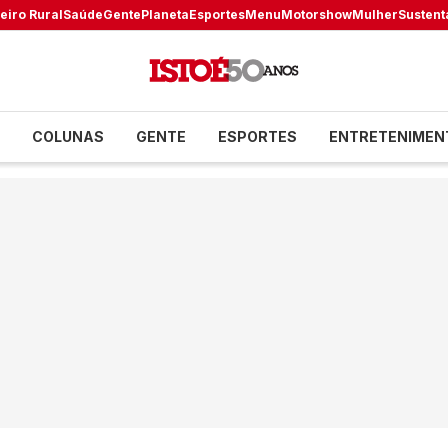
eiro Rural
Saúde
Gente
Planeta
Esportes
Menu
Motorshow
Mulher
Sustent
COLUNAS
GENTE
ESPORTES
ENTRETENIMEN