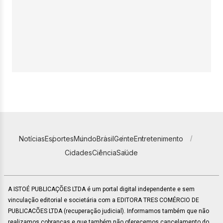
Notícias
Esportes
Mundo
Brasil
Gente
Entretenimento
Cidades
Ciência
Saúde
A ISTOÉ PUBLICAÇÕES LTDA é um portal digital independente e sem
vinculação editorial e societária com a EDITORA TRES COMÉRCIO DE
PUBLICACÕES LTDA (recuperação judicial). Informamos também que não
realizamos cobranças e que também não oferecemos cancelamento do