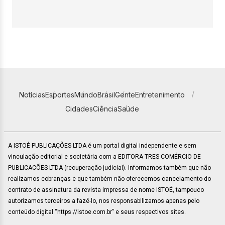
Notícias
Esportes
Mundo
Brasil
Gente
Entretenimento
Cidades
Ciência
Saúde
A ISTOÉ PUBLICAÇÕES LTDA é um portal digital independente e sem
vinculação editorial e societária com a EDITORA TRES COMÉRCIO DE
PUBLICACÕES LTDA (recuperação judicial). Informamos também que não
realizamos cobranças e que também não oferecemos cancelamento do
contrato de assinatura da revista impressa de nome ISTOÉ, tampouco
autorizamos terceiros a fazê-lo, nos responsabilizamos apenas pelo
conteúdo digital “https://istoe.com.br” e seus respectivos sites.