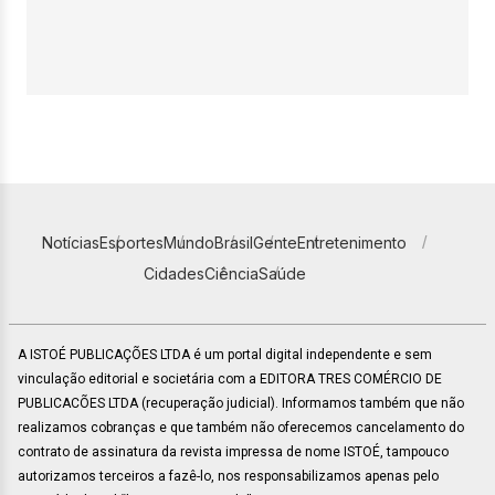
Notícias
Esportes
Mundo
Brasil
Gente
Entretenimento
Cidades
Ciência
Saúde
A ISTOÉ PUBLICAÇÕES LTDA é um portal digital independente e sem
vinculação editorial e societária com a EDITORA TRES COMÉRCIO DE
PUBLICACÕES LTDA (recuperação judicial). Informamos também que não
realizamos cobranças e que também não oferecemos cancelamento do
contrato de assinatura da revista impressa de nome ISTOÉ, tampouco
autorizamos terceiros a fazê-lo, nos responsabilizamos apenas pelo