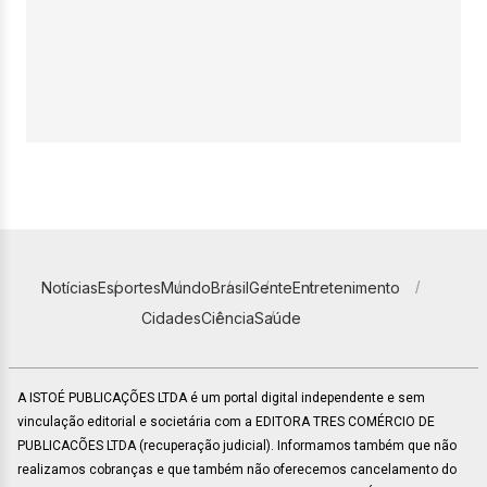
Notícias
Esportes
Mundo
Brasil
Gente
Entretenimento
Cidades
Ciência
Saúde
A ISTOÉ PUBLICAÇÕES LTDA é um portal digital independente e sem
vinculação editorial e societária com a EDITORA TRES COMÉRCIO DE
PUBLICACÕES LTDA (recuperação judicial). Informamos também que não
realizamos cobranças e que também não oferecemos cancelamento do