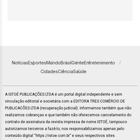
Notícias
Esportes
Mundo
Brasil
Gente
Entretenimento
Cidades
Ciência
Saúde
A ISTOÉ PUBLICAÇÕES LTDA é um portal digital independente e sem
vinculação editorial e societária com a EDITORA TRES COMÉRCIO DE
PUBLICACÕES LTDA (recuperação judicial). Informamos também que não
realizamos cobranças e que também não oferecemos cancelamento do
contrato de assinatura da revista impressa de nome ISTOÉ, tampouco
autorizamos terceiros a fazê-lo, nos responsabilizamos apenas pelo
conteúdo digital “https://istoe.com.br” e seus respectivos sites.