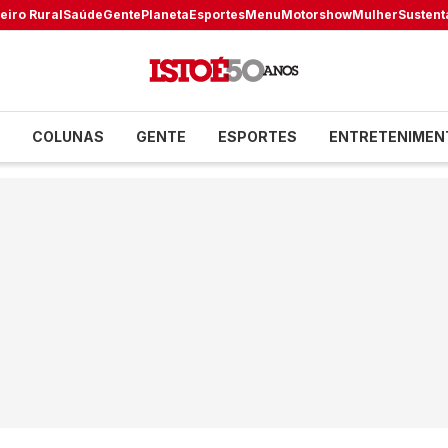
eiro Rural
Saúde
Gente
Planeta
Esportes
Menu
Motorshow
Mulher
Sustent
COLUNAS
GENTE
ESPORTES
ENTRETENIMEN