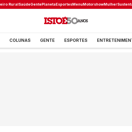
eiro Rural
Saúde
Gente
Planeta
Esportes
Menu
Motorshow
Mulher
Sustent
COLUNAS
GENTE
ESPORTES
ENTRETENIMEN