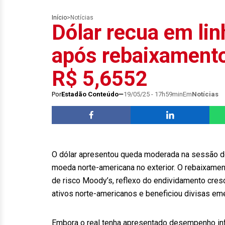
Início
>
Notícias
Dólar recua em lin
após rebaixamento
R$ 5,6552
Por
Estadão Conteúdo
19/05/25 - 17h59min
Em
Notícias
O dólar apresentou queda moderada na sessão de
moeda norte-americana no exterior. O rebaixamen
de risco Moody’s, reflexo do endividamento cres
ativos norte-americanos e beneficiou divisas em
Embora o real tenha apresentado desempenho infe