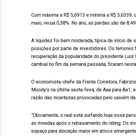
Com máxima a R$ 5,6913 e mínima a R$ 5,6339, o
maio, recua 0,38%. No ano, as perdas são de 8,49
A liquidez foi bem moderada, típica de início de
posições por parte de investidores. Os temores f
recuperação da popularidade do presidente Luiz 
cambial no fim da semana passada, ficaram nest
O economista-chefe da Frente Corretora, Fabrizio
Moody’s na última sexta-feira, de Aaa para Aa1
razão das incertezas provocadas pelo vaivém das t
“Obviamente, o real está surfando hoje essa per
as moedas após o rebaixamento do rating. Os inv
espaço para alocação maior em ativos emergentes