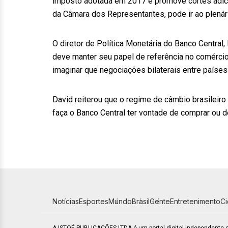
imposto adotada em 2017 e promove cortes adic
da Câmara dos Representantes, pode ir ao plenár
O diretor de Política Monetária do Banco Central, 
deve manter seu papel de referência no comércio
imaginar que negociações bilaterais entre países
David reiterou que o regime de câmbio brasileiro
faça o Banco Central ter vontade de comprar ou d
Notícias
Esportes
Mundo
Brasil
Gente
Entretenimento
C