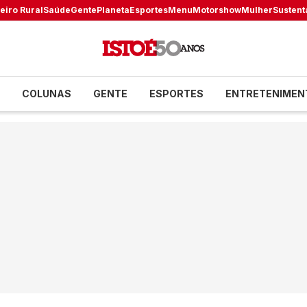
eiro Rural
Saúde
Gente
Planeta
Esportes
Menu
Motorshow
Mulher
Sustent
COLUNAS
GENTE
ESPORTES
ENTRETENIMEN