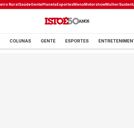
eiro Rural
Saúde
Gente
Planeta
Esportes
Menu
Motorshow
Mulher
Sustent
COLUNAS
GENTE
ESPORTES
ENTRETENIMEN