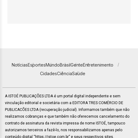
Notícias
Esportes
Mundo
Brasil
Gente
Entretenimento
Cidades
Ciência
Saúde
A ISTOÉ PUBLICAÇÕES LTDA é um portal digital independente e sem
vinculação editorial e societária com a EDITORA TRES COMÉRCIO DE
PUBLICACÕES LTDA (recuperação judicial). Informamos também que não
realizamos cobranças e que também não oferecemos cancelamento do
contrato de assinatura da revista impressa de nome ISTOÉ, tampouco
autorizamos terceiros a fazê-lo, nos responsabilizamos apenas pelo
conteúdo digital “https://istoe.com.br” e seus respectivos sites.