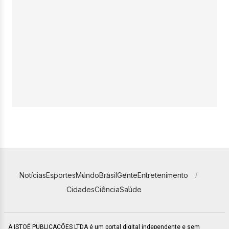
Notícias
Esportes
Mundo
Brasil
Gente
Entretenimento
Cidades
Ciência
Saúde
A ISTOÉ PUBLICAÇÕES LTDA é um portal digital independente e sem