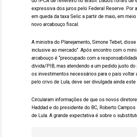
do IPCA de fevereiro no Brasil. Dados fortes de 
expressiva dos juros pelo Federal Reserve. Por a
em queda da taxa Selic a partir de maio, em meio
novo arcabouço fiscal.
A ministra do Planejamento, Simone Tebet, disse h
inclusive ao mercado”. Após encontro com o mini
arcabouço é “preocupado com a responsabilidade f
dívida/PIB, mas atendendo a um pedido justo do p
os investimentos necessários para o país voltar a
pelo crivo de Lula, deve ser divulgada ainda este
Circularam informações de que os novos diretor
Haddad e do presidente do BC, Roberto Campos N
de Lula. A grande expectativa é sobre o substituto