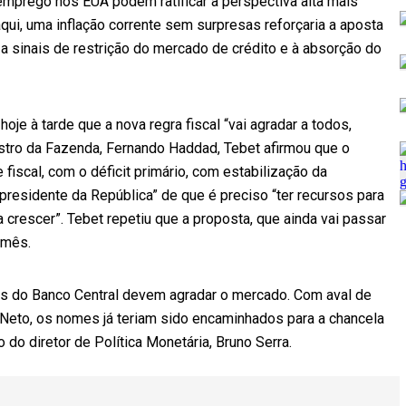
emprego nos EUA podem ratificar a perspectiva alta mais
qui, uma inflação corrente sem surpresas reforçaria a aposta
 a sinais de restrição do mercado de crédito e à absorção do
oje à tarde que a nova regra fiscal “vai agradar a todos,
stro da Fazenda, Fernando Haddad, Tebet afirmou que o
iscal, com o déficit primário, com estabilização da
residente da República” de que é preciso “ter recursos para
 crescer”. Tebet repetiu que a proposta, que ainda vai passar
 mês.
es do Banco Central devem agradar o mercado. Com aval de
eto, os nomes já teriam sido encaminhados para a chancela
 do diretor de Política Monetária, Bruno Serra.