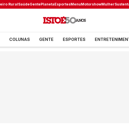
eiro Rural
Saúde
Gente
Planeta
Esportes
Menu
Motorshow
Mulher
Sustent
COLUNAS
GENTE
ESPORTES
ENTRETENIMEN