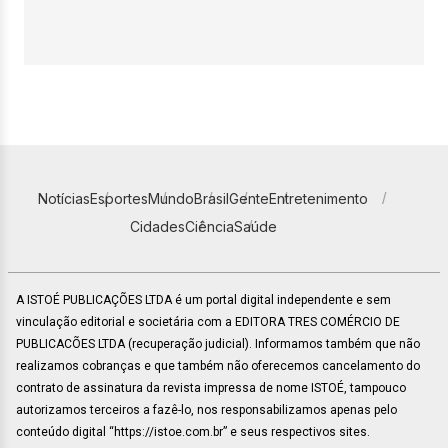
Notícias
Esportes
Mundo
Brasil
Gente
Entretenimento
Cidades
Ciência
Saúde
A ISTOÉ PUBLICAÇÕES LTDA é um portal digital independente e sem
vinculação editorial e societária com a EDITORA TRES COMÉRCIO DE
PUBLICACÕES LTDA (recuperação judicial). Informamos também que não
realizamos cobranças e que também não oferecemos cancelamento do
contrato de assinatura da revista impressa de nome ISTOÉ, tampouco
autorizamos terceiros a fazê-lo, nos responsabilizamos apenas pelo
conteúdo digital “https://istoe.com.br” e seus respectivos sites.