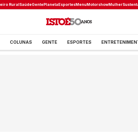
eiro Rural
Saúde
Gente
Planeta
Esportes
Menu
Motorshow
Mulher
Sustent
COLUNAS
GENTE
ESPORTES
ENTRETENIMEN