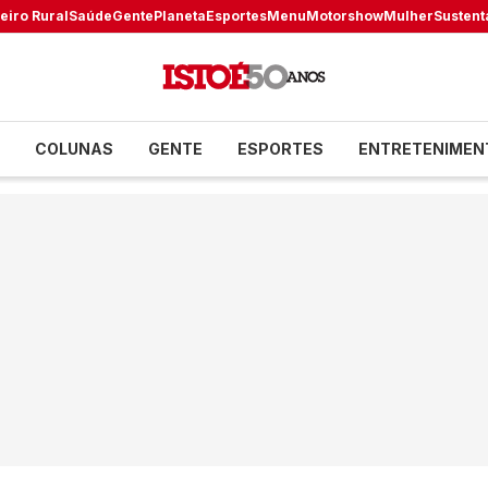
eiro Rural
Saúde
Gente
Planeta
Esportes
Menu
Motorshow
Mulher
Sustent
COLUNAS
GENTE
ESPORTES
ENTRETENIMEN