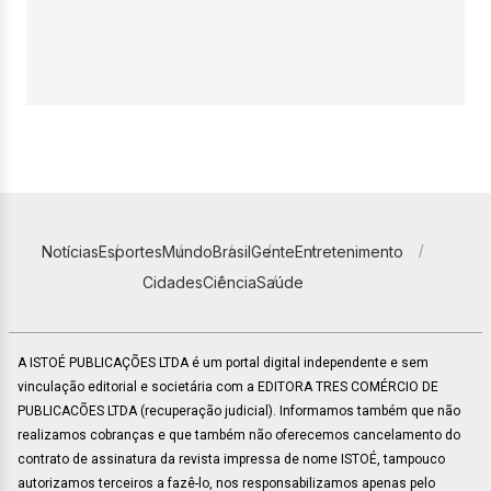
Notícias
Esportes
Mundo
Brasil
Gente
Entretenimento
Cidades
Ciência
Saúde
A ISTOÉ PUBLICAÇÕES LTDA é um portal digital independente e sem
vinculação editorial e societária com a EDITORA TRES COMÉRCIO DE
PUBLICACÕES LTDA (recuperação judicial). Informamos também que não
realizamos cobranças e que também não oferecemos cancelamento do
contrato de assinatura da revista impressa de nome ISTOÉ, tampouco
autorizamos terceiros a fazê-lo, nos responsabilizamos apenas pelo