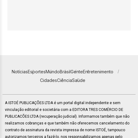
Notícias
Esportes
Mundo
Brasil
Gente
Entretenimento
Cidades
Ciência
Saúde
A ISTOÉ PUBLICAÇÕES LTDA é um portal digital independente e sem
vinculação editorial e societária com a EDITORA TRES COMÉRCIO DE
PUBLICACÕES LTDA (recuperação judicial). Informamos também que não
realizamos cobranças e que também não oferecemos cancelamento do
contrato de assinatura da revista impressa de nome ISTOÉ, tampouco
autorizamos terceiros a fazê-lo, nos responsabilizamos apenas pelo