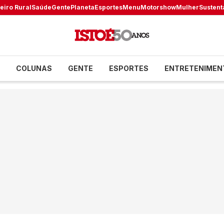
eiro Rural
Saúde
Gente
Planeta
Esportes
Menu
Motorshow
Mulher
Sustent
COLUNAS
GENTE
ESPORTES
ENTRETENIMEN