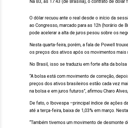
Na B3, às 17:43 (de Brasília), o contrato de dólar
O dólar recuou ante o real desde o início da se
ao Congresso, marcado para as 12h (horário de Br
pode acelerar a alta de juros pesou sobre os negóc
Nesta quarta-feira, porém, a fala de Powell trou
os preços dos ativos após os movimentos mais 
No Brasil, isso se traduziu em forte alta da bolsa
“A bolsa está com movimento de correção, depo
preços dos ativos brasileiros estão cada vez mai
na bolsa e em juros futuros”, afirmou Charo Alves
De fato, o Ibovespa –principal índice de ações d
até a terça-feira, baixa de 1,03% em março. Nesta 
“Também tivemos um movimento de desmonte de p