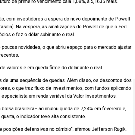
 futuro de primeiro vencimento caía 1,08%, a 5,1635 reais.
ssão, com investidores a espera do novo depoimento de Powell
asília). Na véspera, as sinalizações de Powell de que o Fed
ios e fez o dólar subir ante o real.
xe poucas novidades, o que abriu espaço para o mercado ajustar
recentes.
 de valores e em queda firme do dólar ante o real.
is de uma sequência de quedas. Além disso, os descontos dos
ores, o que traz fluxo de investimentos, com fundos aplicando
, especialista em renda variável da Valor Investimentos.
a bolsa brasileira– acumulou queda de 7,24% em fevereiro e,
quarta, o indicador teve alta consistente.
osições defensivas no câmbio”, afirmou Jefferson Rugik,