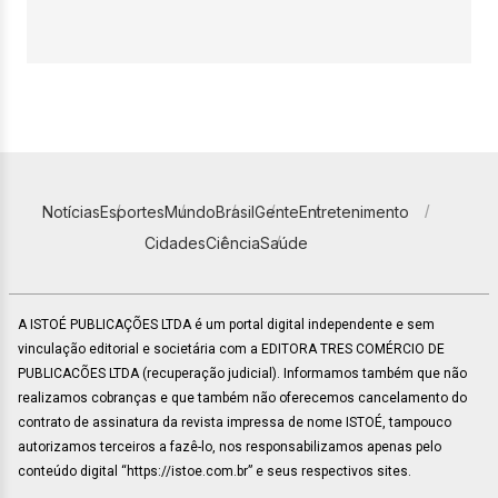
Notícias
Esportes
Mundo
Brasil
Gente
Entretenimento
Cidades
Ciência
Saúde
A ISTOÉ PUBLICAÇÕES LTDA é um portal digital independente e sem
vinculação editorial e societária com a EDITORA TRES COMÉRCIO DE
PUBLICACÕES LTDA (recuperação judicial). Informamos também que não
realizamos cobranças e que também não oferecemos cancelamento do
contrato de assinatura da revista impressa de nome ISTOÉ, tampouco
autorizamos terceiros a fazê-lo, nos responsabilizamos apenas pelo
conteúdo digital “https://istoe.com.br” e seus respectivos sites.